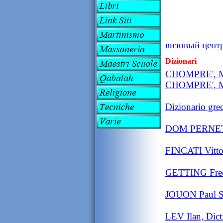
визовый цент
Dizionari
CHOMPRE', MILL
CHOMPRE', MILL
Dizionario gre
DOM PERNETY 
FINCATI Vittor
GETTING Fred,
JOUON Paul S.
LEV Ilan, Dict