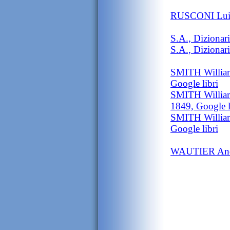
RUSCONI Luigi,
S.A., Dizionari
S.A., Dizionari
SMITH William
Google libri
SMITH William
1849, Google l
SMITH William
Google libri
WAUTIER Andrй,