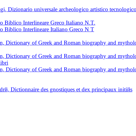
 Dizionario universale archeologico artistico tecnologico
o Biblico Interlineare Greco Italiano N.T.
o Biblico Interlineare Italiano Greco N T
, Dictionary of Greek and Roman biography and mytholo
, Dictionary of Greek and Roman biography and mytholo
ibri
, Dictionary of Greek and Roman biography and mytholo
 Dictionnaire des gnostiques et dex principaux initiйs